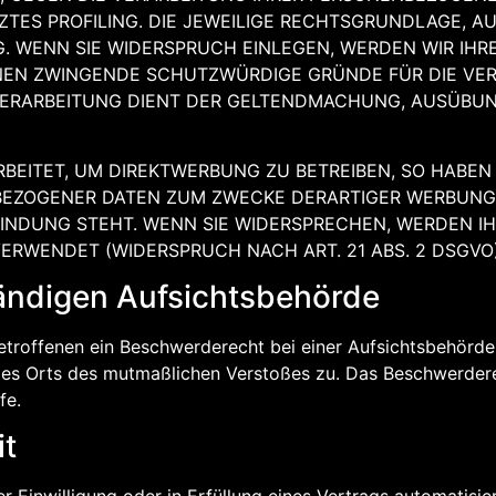
TES PROFILING. DIE JEWEILIGE RECHTSGRUNDLAGE, A
. WENN SIE WIDERSPRUCH EINLEGEN, WERDEN WIR IH
NNEN ZWINGENDE SCHUTZWÜRDIGE GRÜNDE FÜR DIE VER
 VERARBEITUNG DIENT DER GELTENDMACHUNG, AUSÜB
EITET, UM DIREKTWERBUNG ZU BETREIBEN, SO HABEN 
EZOGENER DATEN ZUM ZWECKE DERARTIGER WERBUNG EI
BINDUNG STEHT. WENN SIE WIDERSPRECHEN, WERDEN 
RWENDET (WIDERSPRUCH NACH ART. 21 ABS. 2 DSGVO)
ändigen Aufsichts­behörde
troffenen ein Beschwerderecht bei einer Aufsichtsbehörde,
 des Orts des mutmaßlichen Verstoßes zu. Das Beschwerder
fe.
it