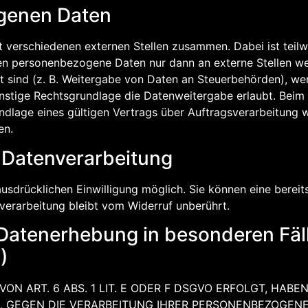
genen Daten
it verschiedenen externen Stellen zusammen. Dabei ist tei
ben personenbezogene Daten nur dann an externe Stellen we
et sind (z. B. Weitergabe von Daten an Steuerbehörden), wenn
stige Rechtsgrundlage die Datenweitergabe erlaubt. Beim 
lage eines gültigen Vertrags über Auftragsverarbeitung we
en.
r Datenverarbeitung
sdrücklichen Einwilligung möglich. Sie können eine bereits 
verarbeitung bleibt vom Widerruf unberührt.
Datenerhebung in besonderen Fäl
)
 ART. 6 ABS. 1 LIT. E ODER F DSGVO ERFOLGT, HABEN
, GEGEN DIE VERARBEITUNG IHRER PERSONENBEZOGENE